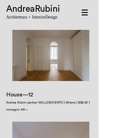
AndreaRubini
Architettura + InteriorDesign
House
—12
Andrea Rubini
partner MILLESEICENTO |
Milano | 2022-23 |
immagini AR—